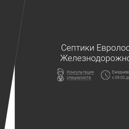
Септики Евролос
Железнодорожн
Консультация
Ежеднев
специалиста
с 09:00 д