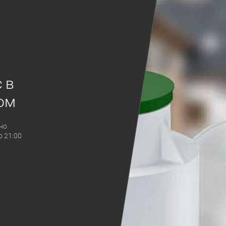
 в
ом
но
о 21:00