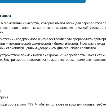
тиков
ы в герметичных емкостях, которые имеют отсек для переработки 
в несколько этапов – механическое осаждение примесей, фильтрац
ки.
откачки содержимого и без электроэнергии проработать примерно 
тки – механической, химической и биологической. В результате о
рый становится ценным удобрением для сельского хозяйства.
устройством применяются анаэробные биопрепараты. Такая станц
 Внутри емкость состоит из камер, в которых происходят следую
;
грунт.
оды составляют 75%. Чтобы использовать воду для полива требуе