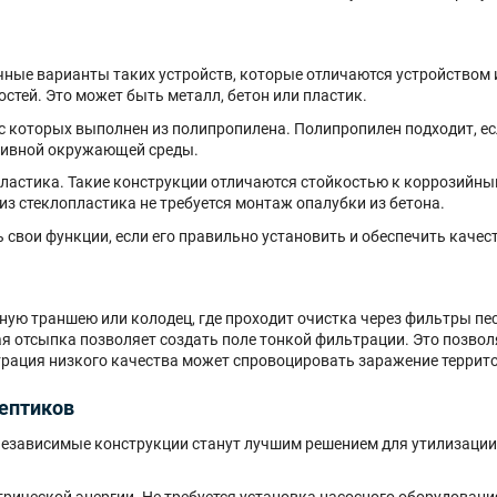
ные варианты таких устройств, которые отличаются устройством 
стей. Это может быть металл, бетон или пластик.
с которых выполнен из полипропилена. Полипропилен подходит, ес
ссивной окружающей среды.
ластика. Такие конструкции отличаются стойкостью к коррозийны
из стеклопластика не требуется монтаж опалубки из бетона.
свои функции, если его правильно установить и обеспечить качес
ую траншею или колодец, где проходит очистка через фильтры пес
я отсыпка позволяет создать поле тонкой фильтрации. Это позволя
ьтрация низкого качества может спровоцировать заражение террит
ептиков
онезависимые конструкции станут лучшим решением для утилизаци