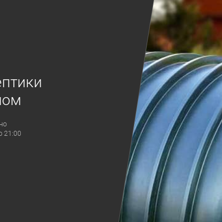
ептики
ном
но
о 21:00