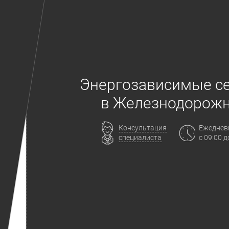
Энергозависимые с
в Железнодорож
Консультация
Ежеднев
специалиста
с 09:00 д