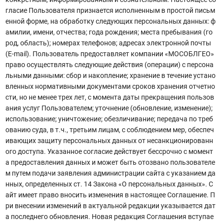
гласие Пользователя признается исполненным в простой письм
енной форме, на обработку следующих персональных данных: ф
амилии, имени, отчества; года рождения; места пребывания (го
род, область); номерах телефонов; адресах электронной почты
(E-mail). Пользователь предоставляет компании «МОСОБЛГЕО»
право осуществлять следующие действия (операции) с персона
льными данными: сбор и накопление; хранение в течение устано
вленных нормативными документами сроков хранения отчетно
сти, но не менее трех лет, с момента даты прекращения пользов
ания услуг Пользователем; уточнение (обновление, изменение);
использование; уничтожение; обезличивание; передача по треб
ованию суда, в т.ч., третьим лицам, с соблюдением мер, обеспеч
ивающих защиту персональных данных от несанкционированн
ого доступа. Указанное согласие действует бессрочно с момент
а предоставления данных и может быть отозвано пользователе
м путем подачи заявления администрации сайта с указанием да
нных, определенных ст. 14 Закона «О персональных данных». С
айт имеет право вносить изменения в настоящее Соглашение. П
ри внесении изменений в актуальной редакции указывается дат
а последнего обновления. Новая редакция Соглашения вступае